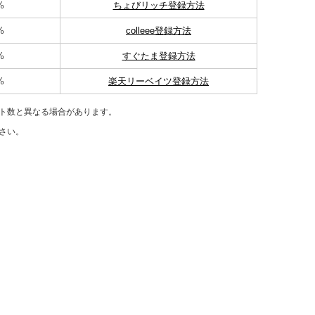
%
ちょびリッチ登録方法
%
colleee登録方法
%
すぐたま登録方法
%
楽天リーベイツ登録方法
ト数と異なる場合があります。
さい。