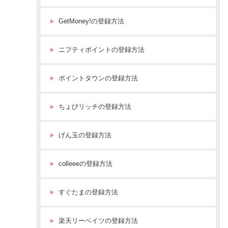
ス
メ
GetMoney!の登録方法
シ
ョ
ッ
ニフティポイントの登録方法
ピ
ン
ポイントタウンの登録方法
グ
)
を
ちょびリッチの登録方法
ポ
イ
げん玉の登録方法
ン
ト
サ
colleeeの登録方法
イ
ト
すぐたまの登録方法
経
由
で
楽天リーベイツの登録方法