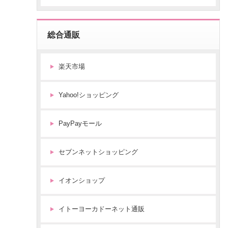
お
得
に
買
総合通販
い
物
楽天市場
を
す
る
Yahoo!ショッピング
方
法
PayPayモール
セブンネットショッピング
イオンショップ
イトーヨーカドーネット通販