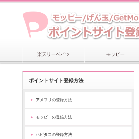
@
c
o
s
m
e
s
楽天リーベイツ
モッピー
h
o
p
ポイントサイト登録方法
p
i
n
アメフリの登録方法
g
(
ア
モッピーの登録方法
ッ
ト
ハピタスの登録方法
コ