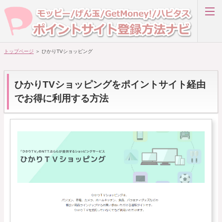
ポ
イ
ン
ト
サ
イ
ト
登
録
トップページ
＞ ひかりTVショッピング
楽天リーベイツ
方
法
ナ
ビ
モッピー
～
ひかりTVショッピングをポイントサイト経由
お
得
に
でお得に利用する方法
暮
ハピタス
ら
す
・
稼
アメフリ
ぐ
～
GetMoney!
ライフメディア
ホーム