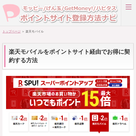
楽
天
モ
バ
イ
ル
を
ポ
イ
トップページ
＞ 楽天モバイル
楽天リーベイツ
ン
ト
サ
イ
モッピー
ト
楽天モバイルをポイントサイト経由でお得に契
経
由
で
約する方法
お
ハピタス
得
に
契
約
アメフリ
す
る
方
法
GetMoney!
ライフメディア
ホーム