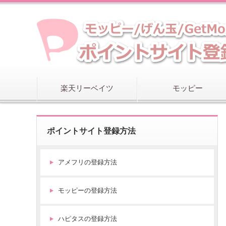
ア
メ
フ
リ
（
旧
名
楽天リーベイツ
モッピー
i
2
i
ポイントサイト登録方法
ポ
イ
ン
アメフリの登録方法
ト
）
の
モッピーの登録方法
登
録
ハピタスの登録方法
方